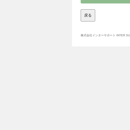
す。
第１条 (使用許諾
株式会社インターサポート INTER SUPP
本契約に定める
本ソフトウェア
します。
第２条 (使用条件
本ソフトウ
れた製品で
本ソフトウ
間に限り、
す。弊社が