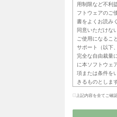
用制限など不利
フトウェアのご
書をよくお読み
同意いただけな
ご使用になるこ
サポート（以下
完全な自由裁量
に本ソフトウェ
項または条件を
きるものとしま
追加、変更、削
上記内容を全てご確
適用されるもの
品または本ソフ
より、当該の追